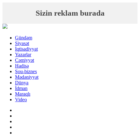
Sizin reklam burada
Gündəm
Siyasət
İqtisadiyyat
Yazarlar
Cəmiyyət
Hadisə
Şou-biznes
Mədəniyyət
Dünya
İdman
Maraqlı
Video