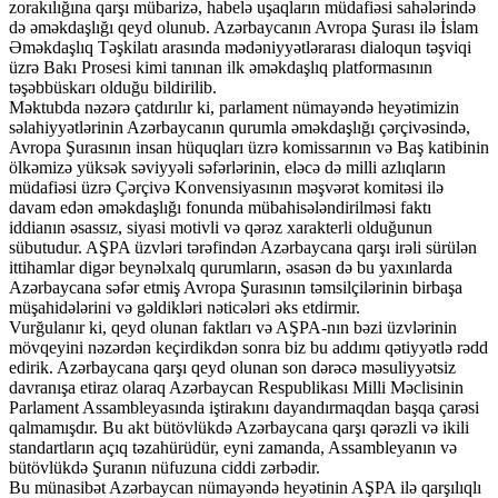
zorakılığına qarşı mübarizə, habelə uşaqların müdafiəsi sahələrində
də əməkdaşlığı qeyd olunub. Azərbaycanın Avropa Şurası ilə İslam
Əməkdaşlıq Təşkilatı arasında mədəniyyətlərarası dialoqun təşviqi
üzrə Bakı Prosesi kimi tanınan ilk əməkdaşlıq platformasının
təşəbbüskarı olduğu bildirilib.
Məktubda nəzərə çatdırılır ki, parlament nümayəndə heyətimizin
səlahiyyətlərinin Azərbaycanın qurumla əməkdaşlığı çərçivəsində,
Avropa Şurasının insan hüquqları üzrə komissarının və Baş katibinin
ölkəmizə yüksək səviyyəli səfərlərinin, eləcə də milli azlıqların
müdafiəsi üzrə Çərçivə Konvensiyasının məşvərət komitəsi ilə
davam edən əməkdaşlığı fonunda mübahisələndirilməsi faktı
iddianın əsassız, siyasi motivli və qərəz xarakterli olduğunun
sübutudur. AŞPA üzvləri tərəfindən Azərbaycana qarşı irəli sürülən
ittihamlar digər beynəlxalq qurumların, əsasən də bu yaxınlarda
Azərbaycana səfər etmiş Avropa Şurasının təmsilçilərinin birbaşa
müşahidələrini və gəldikləri nəticələri əks etdirmir.
Vurğulanır ki, qeyd olunan faktları və AŞPA-nın bəzi üzvlərinin
mövqeyini nəzərdən keçirdikdən sonra biz bu addımı qətiyyətlə rədd
edirik. Azərbaycana qarşı qeyd olunan son dərəcə məsuliyyətsiz
davranışa etiraz olaraq Azərbaycan Respublikası Milli Məclisinin
Parlament Assambleyasında iştirakını dayandırmaqdan başqa çarəsi
qalmamışdır. Bu akt bütövlükdə Azərbaycana qarşı qərəzli və ikili
standartların açıq təzahürüdür, eyni zamanda, Assambleyanın və
bütövlükdə Şuranın nüfuzuna ciddi zərbədir.
Bu münasibət Azərbaycan nümayəndə heyətinin AŞPA ilə qarşılıqlı