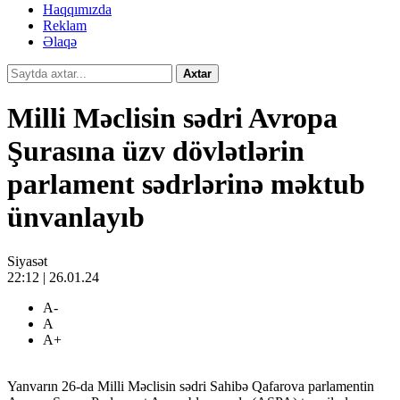
Haqqımızda
Reklam
Əlaqə
Axtar
Milli Məclisin sədri Avropa
Şurasına üzv dövlətlərin
parlament sədrlərinə məktub
ünvanlayıb
Siyasət
22:12 | 26.01.24
A-
A
A+
Yanvarın 26-da Milli Məclisin sədri Sahibə Qafarova parlamentin