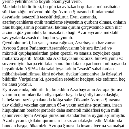
yerinə yetirilməsinə böyük əhəmiyyət verib.
Məktubda bildirilir ki, bu gün təcavüzkarla qurbana münasibətdə
süni tarazlığın mövcud olduğu Avropa Şurasında fundamental
dəyərlərin tənəzzülü təəssüf doğurur. Eyni zamanda,
azərbaycanlıların etnik təmizləmə siyasətinin qurbanı olması, onların
əsas hüquqlarının pozulması faktına qurum çərçivəsində uzun illər
ərzində göz yumulub, bu məsələ ilə bağlı Azərbaycanla müxtəlif
səviyyələrdə əsaslı dialoqdan yayınılıb.
Qeyd olunur ki, bu yanaşmaya rəğmən, Azərbaycan hər zaman
Avropa Şurası Parlament Assambleyasının bir sıra üzvləri və
müxtəlif qruplaşmalardan gələn qərəzli və əsassız təzyiqlərə qarşı
mübarizə aparıb. Məktubda Azərbaycanın öz ərazi bütövlüyünü və
suverenliyini bərpa etdikdən sonra bu dəfə də parlament nümayəndə
heyətimizin AŞPA-dakı səlahiyyətlərinin “əsaslı” səbəblərdən
mübahisələndirilməsi kimi növbəti riyakar kampaniya ilə üzləşdiyi
bildirilir. Vurğulanır ki, göstərilən səbəblər həqiqəti əks etdirmir, heç
bir əsası yoxdur.
Eyni zamanda, bildirilir ki, bu addım Azərbaycanın Avropa Şurası
və onun qurumları ilə indiyə qədər həyata keçirdiyi əməkdaşlığa,
habelə son razılaşmalara da kölgə salır. Ölkəmiz Avropa Şurasına
üzv olduğu vaxtdan qurumun 65-ə yaxın sazişinə qoşulmuş, insan
hüquqlarının bərabər şərtlərlə daha səmərəli müdafiəsi üçün milli
qanunvericiliyini Avropa Şurasının standartlarına uyğunlaşdırmışdır.
Azərbaycan təşkilatın qurumları ilə sıx əməkdaşlıq edir. Məktubda
bundan başqa, ölkəmizin Avropa Şurası ilə insan alverinə və məişət