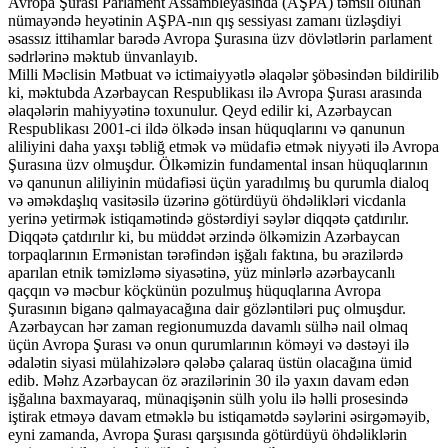
Avropa Şurası Parlament Assambleyasında (AŞPA) təmsil olunan
nümayəndə heyətinin AŞPA-nın qış sessiyası zamanı üzləşdiyi
əsassız ittihamlar barədə Avropa Şurasına üzv dövlətlərin parlament
sədrlərinə məktub ünvanlayıb.
Milli Məclisin Mətbuat və ictimaiyyətlə əlaqələr şöbəsindən bildirilib
ki, məktubda Azərbaycan Respublikası ilə Avropa Şurası arasında
əlaqələrin mahiyyətinə toxunulur. Qeyd edilir ki, Azərbaycan
Respublikası 2001-ci ildə ölkədə insan hüquqlarını və qanunun
aliliyini daha yaxşı təbliğ etmək və müdafiə etmək niyyəti ilə Avropa
Şurasına üzv olmuşdur. Ölkəmizin fundamental insan hüquqlarının
və qanunun aliliyinin müdafiəsi üçün yaradılmış bu qurumla dialoq
və əməkdaşlıq vasitəsilə üzərinə götürdüyü öhdəlikləri vicdanla
yerinə yetirmək istiqamətində göstərdiyi səylər diqqətə çatdırılır.
Diqqətə çatdırılır ki, bu müddət ərzində ölkəmizin Azərbaycan
torpaqlarının Ermənistan tərəfindən işğalı faktına, bu ərazilərdə
aparılan etnik təmizləmə siyasətinə, yüz minlərlə azərbaycanlı
qaçqın və məcbur köçkünün pozulmuş hüquqlarına Avropa
Şurasının biganə qalmayacağına dair gözləntiləri puç olmuşdur.
Azərbaycan hər zaman regionumuzda davamlı sülhə nail olmaq
üçün Avropa Şurası və onun qurumlarının köməyi və dəstəyi ilə
ədalətin siyasi mülahizələrə qələbə çalaraq üstün olacağına ümid
edib. Məhz Azərbaycan öz ərazilərinin 30 ilə yaxın davam edən
işğalına baxmayaraq, münaqişənin sülh yolu ilə həlli prosesində
iştirak etməyə davam etməklə bu istiqamətdə səylərini əsirgəməyib,
eyni zamanda, Avropa Şurası qarşısında götürdüyü öhdəliklərin