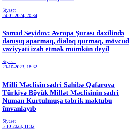
Siyasət
24-01-2024, 20:34
Səməd Seyidov: Avropa Şurası daxilində
danışıq aparmaq, dialoq qurmaq, mövcud
vəziyyəti izah etmək mümkün deyil
Siyasət
29-10-2023, 18:32
Milli Məclisin sədri Sahibə Qafarova
Türkiyə Böyük Millət Məclisinin sədri
Numan Kurtulmuşa təbrik məktubu
ünvanlayıb
Siyasət
5-10-2023, 11:32