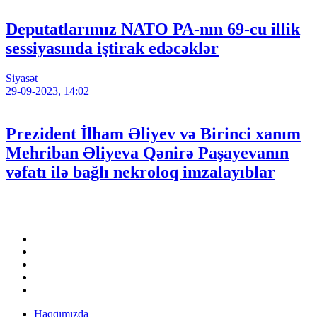
Deputatlarımız NATO PA-nın 69-cu illik
sessiyasında iştirak edəcəklər
Siyasət
29-09-2023, 14:02
Prezident İlham Əliyev və Birinci xanım
Mehriban Əliyeva Qənirə Paşayevanın
vəfatı ilə bağlı nekroloq imzalayıblar
Təsisçi: Sevil Ağayeva
Əlaqə: (+99450) 852 18 82
Haqqımızda