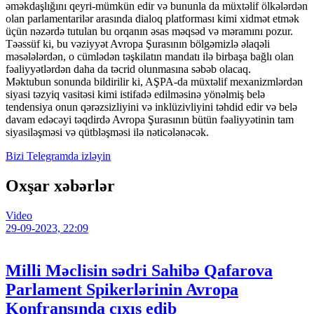
əməkdaşlığını qeyri-mümkün edir və bununla da müxtəlif ölkələrdən
olan parlamentarilər arasında dialoq platforması kimi xidmət etmək
üçün nəzərdə tutulan bu orqanın əsas məqsəd və məramını pozur.
Təəssüf ki, bu vəziyyət Avropa Şurasının bölgəmizlə əlaqəli
məsələlərdən, o cümlədən təşkilatın mandatı ilə birbaşa bağlı olan
fəaliyyətlərdən daha da təcrid olunmasına səbəb olacaq.
Məktubun sonunda bildirilir ki, AŞPA-da müxtəlif mexanizmlərdən
siyasi təzyiq vasitəsi kimi istifadə edilməsinə yönəlmiş belə
tendensiya onun qərəzsizliyini və inklüzivliyini təhdid edir və belə
davam edəcəyi təqdirdə Avropa Şurasının bütün fəaliyyətinin tam
siyasiləşməsi və qütbləşməsi ilə nəticələnəcək.
Bizi Telegramda izləyin
Oxşar xəbərlər
Video
29-09-2023, 22:09
Milli Məclisin sədri Sahibə Qafarova
Parlament Spikerlərinin Avropa
Konfransında çıxış edib