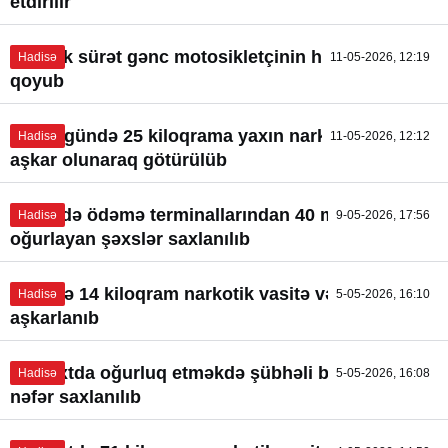
etdirilir
Yüksək sürət gənc motosikletçinin həyatına son
Hadisə
11-05-2026, 12:19
qoyub
Son 2 gündə 25 kiloqrama yaxın narkotik vasitə
Hadisə
11-05-2026, 12:12
aşkar olunaraq götürülüb
Bərdədə ödəmə terminallarından 40 min manat
Hadisə
9-05-2026, 17:56
oğurlayan şəxslər saxlanılıb
Lerikdə 14 kiloqram narkotik vasitə və həblər
Hadisə
5-05-2026, 16:10
aşkarlanıb
Paytaxtda oğurluq etməkdə şübhəli bilinən 3
Hadisə
5-05-2026, 16:08
nəfər saxlanılıb