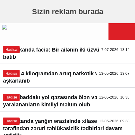
Sizin reklam burada
Mərdəkanda faciə: Bir ailənin iki üzvü dənizdə
Hadisə
7-07-2026, 13:14
batıb
Qaxda 4 kiloqramdan artıq narkotik vasitə
Hadisə
13-05-2026, 13:07
aşkarlanıb
Sabirabaddakı yol qəzasında ölən və
Hadisə
12-05-2026, 10:38
yaralananların kimliyi məlum olub
Lökbatanda yanğın ərazisində xilasedicilər
Hadisə
12-05-2026, 09:38
tərəfindən zəruri təhlükəsizlik tədbirləri davam