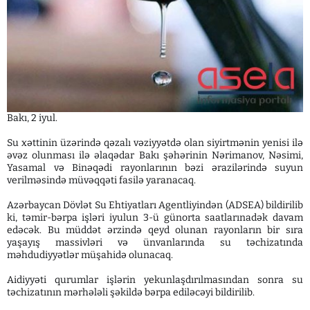
Bakı, 2 iyul.
Su xəttinin üzərində qəzalı vəziyyətdə olan siyirtmənin yenisi ilə
əvəz olunması ilə əlaqədar Bakı şəhərinin Nərimanov, Nəsimi,
Yasamal və Binəqədi rayonlarının bəzi ərazilərində suyun
verilməsində müvəqqəti fasilə yaranacaq.
Azərbaycan Dövlət Su Ehtiyatları Agentliyindən (ADSEA) bildirilib
ki, təmir-bərpa işləri iyulun 3-ü günorta saatlarınadək davam
edəcək. Bu müddət ərzində qeyd olunan rayonların bir sıra
yaşayış massivləri və ünvanlarında su təchizatında
məhdudiyyətlər müşahidə olunacaq.
Aidiyyəti qurumlar işlərin yekunlaşdırılmasından sonra su
təchizatının mərhələli şəkildə bərpa ediləcəyi bildirilib.