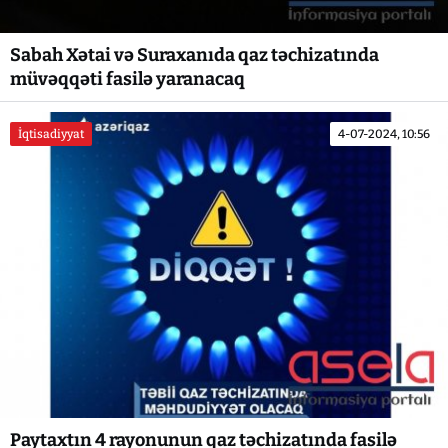
Sabah Xətai və Suraxanıda qaz təchizatında
müvəqqəti fasilə yaranacaq
İqtisadiyyat
4-07-2024, 10:56
Paytaxtın 4 rayonunun qaz təchizatında fasilə