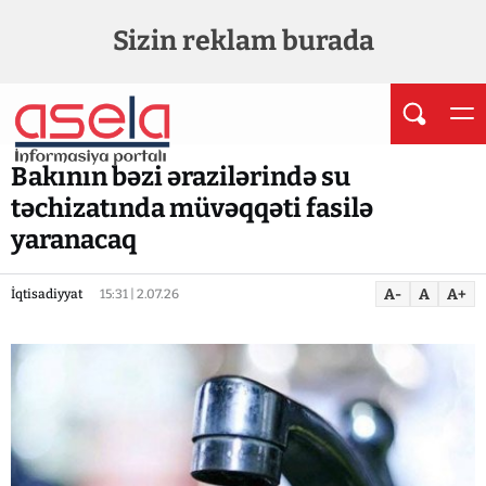
Sizin reklam burada
Bakının bəzi ərazilərində su
təchizatında müvəqqəti fasilə
yaranacaq
A-
A
A+
İqtisadiyyat
15:31 | 2.07.26