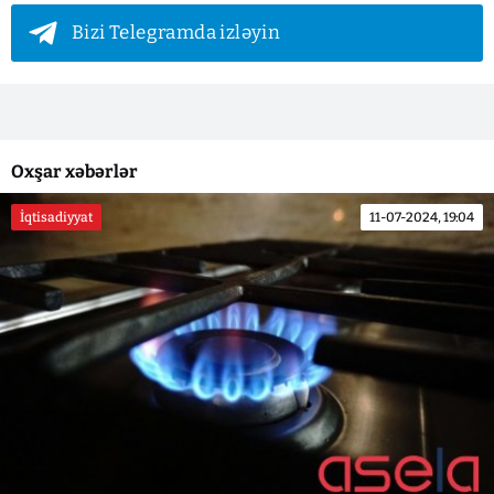
Bizi Telegramda izləyin
Oxşar xəbərlər
İqtisadiyyat
11-07-2024, 19:04