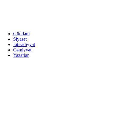
Gündəm
Siyasət
İqtisadiyyat
Cəmiyyət
Yazarlar