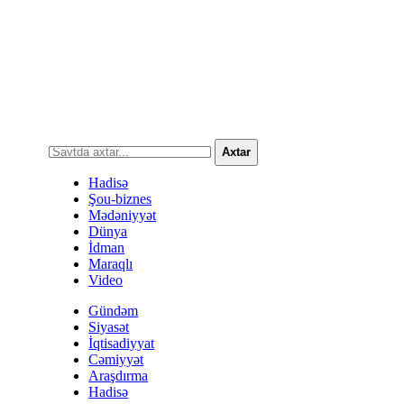
Axtar
Hadisə
Şou-biznes
Mədəniyyət
Dünya
İdman
Maraqlı
Video
Gündəm
Siyasət
İqtisadiyyat
Cəmiyyət
Araşdırma
Hadisə