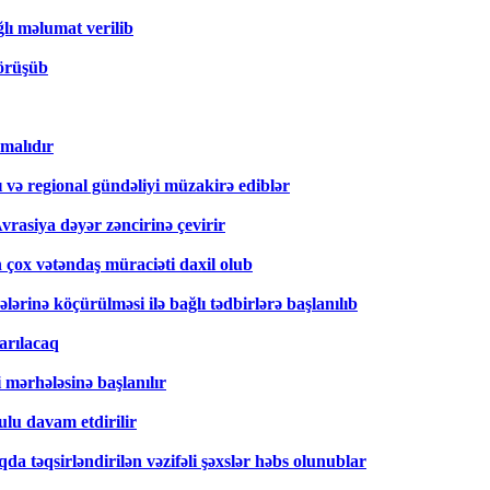
ğlı məlumat verilib
görüşüb
amalıdır
ı və regional gündəliyi müzakirə ediblər
rasiya dəyər zəncirinə çevirir
n çox vətəndaş müraciəti daxil olub
sələrinə köçürülməsi ilə bağlı tədbirlərə başlanılıb
arılacaq
 mərhələsinə başlanılır
lu davam etdirilir
a təqsirləndirilən vəzifəli şəxslər həbs olunublar