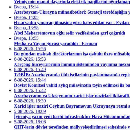
Yetmiş min manat dəyərində elektrik naqillərini oğurlamaqd
Вчера, 15:14
Azərbaycan-Ukrayna münasibətləri: Strateji tərəfdaşlığın
Вчера, 14:05
Ər-arvadın yanaraq ölməsinə görə həbs edilən var - Evdən
Вчера, 13:58
Abel Məhərrəmovun oğlu səfir vəzifəsindən geri çağırıldı
Вчера, 13:55
Media və Yayım Şurası yaradıldı - Fərman
6-08-2026, 15:56
Bu gündən məktəb direktorlarının işə qəbulu üzrə müsabiq
6-08-2026, 15:53
Xərçəng hüceyrələrinin immun sistemindən yayınma mexani
6-08-2026, 15:49
TƏBİB: Azərbaycanda tibb işçilərinin paylanmasında regio
6-08-2026, 15:44
Dövlət Komitəsi vahid aylıq müavinətin təyin edilməsi ilə ba
6-08-2026, 15:42
Azərbaycanın və Ukraynanın xarici işlər nazirləri ikitərəfl
6-08-2026, 15:39
Xarici işlər naziri Ceyhun Bayramovun Ukraynaya rəsmi sə
5-08-2026, 18:09
İyirmiyə yaxın yeni hərbi infrastruktur Hava Hücumundan M
5-08-2026, 18:06
QHT-lərin dövlət tərəfindən maliyyələşdirilməsi sahəsində