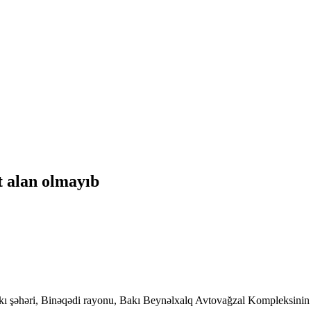
t alan olmayıb
akı şəhəri, Binəqədi rayonu, Bakı Beynəlxalq Avtovağzal Kompleksinin