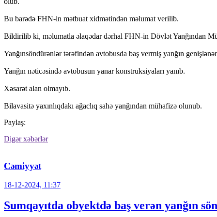
olub.
Bu barədə FHN-in mətbuat xidmətindən məlumat verilib.
Bildirilib ki, məlumatla əlaqədar dərhal FHN-in Dövlət Yanğından Mü
Yanğınsöndürənlər tərəfindən avtobusda baş vermiş yanğın genişlənə
Yanğın nəticəsində avtobusun yanar konstruksiyaları yanıb.
Xəsarət alan olmayıb.
Bilavasitə yaxınlıqdakı ağaclıq sahə yanğından mühafizə olunub.
Paylaş:
Digər xəbərlər
Cəmiyyət
18-12-2024, 11:37
Sumqayıtda obyektdə baş verən yanğın sö