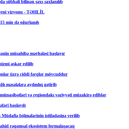
a şübhəli bilinən şəxs saxlanılıb
 yeni vizyonu - TƏHLİL
 15 min də oğurlanıb
ənin müsahibə mərhələsi başlayır
zmi aşkar edilib
nlar üzrə ciddi fərqlər mövcuddur
ğlı məsələlərə aydınlıq gətirib
i münasibətləri və regiondakı vəziyyəti müzakirə ediblər
fəri başlayıb
üdafiə bölmələrinin istifadəsinə verilib
 vahid rəqəmsal ekosistem formalaşacaq