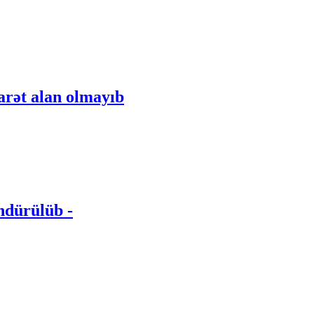
rət alan olmayıb
ndürülüb -