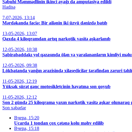
Səbuhi Məmmədlinin ikinci ayağı da amputasiya edildi
Hadisə
7-07-2026, 13:14
Mərdəkanda faciə: Bir ailənin iki üzvü dənizdə batıb
13-05-2026, 13:07
Qaxda 4 kiloqramdan artıq narkotik vasitə aşkarlanıb
12-05-2026, 10:38
Sabirabaddakı yol qəzasında ölən və yaralananların kimliyi məl
12-05-2026, 09:38
Lökbatanda yanğın ərazisində xilasedicilər tərəfindən zəruri təhlü
11-05-2026, 12:19
Yüksək sürət gənc motosikletçinin həyatına son qoyub
11-05-2026, 12:12
Son 2 gündə 25 kiloqrama yaxın narkotik vasitə aşkar olunaraq
Son xəbərlər
Вчера, 15:20
Ucarda 1 tondan çox çətənə kolu məhv edilib
Вчера, 15:18