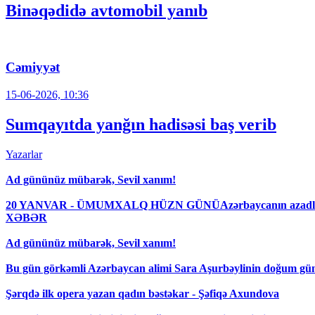
Binəqədidə avtomobil yanıb
Cəmiyyət
15-06-2026, 10:36
Sumqayıtda yanğın hadisəsi baş verib
Yazarlar
Ad gününüz mübarək, Sevil xanım!
20 YANVAR - ÜMUMXALQ HÜZN GÜNÜAzərbaycanın azadlığı uğrunda
XƏBƏR
Ad gününüz mübarək, Sevil xanım!
Bu gün görkəmli Azərbaycan alimi Sara Aşurbəylinin doğum g
Şərqdə ilk opera yazan qadın bəstəkar - Şəfiqə Axundova