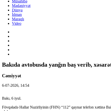
Müsahibə
Mədəniyyət
Dünya
İdman
Maraqlı
Video
Bakıda avtobusda yanğın baş verib, xəsarə
Cəmiyyət
6-07-2026, 14:54
Bakı, 6 iyul.
Fövqəladə Hallar Nazirliyinin (FHN) “112” qaynar telefon xəttinə B