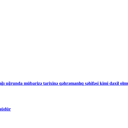
 mübarizə tarixinə qəhrəmanlıq səhifəsi kimi daxil olmuş 1990
ünüdür