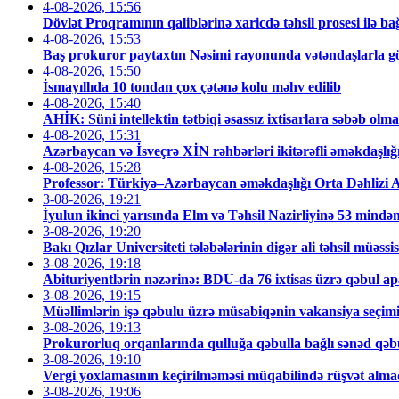
4-08-2026, 15:56
Dövlət Proqramının qaliblərinə xaricdə təhsil prosesi ilə ba
4-08-2026, 15:53
Baş prokuror paytaxtın Nəsimi rayonunda vətəndaşlarla 
4-08-2026, 15:50
İsmayıllıda 10 tondan çox çətənə kolu məhv edilib
4-08-2026, 15:40
AHİK: Süni intellektin tətbiqi əsassız ixtisarlara səbəb olm
4-08-2026, 15:31
Azərbaycan və İsveçrə XİN rəhbərləri ikitərəfli əməkdaşlığ
4-08-2026, 15:28
Professor: Türkiyə–Azərbaycan əməkdaşlığı Orta Dəhlizi Av
3-08-2026, 19:21
İyulun ikinci yarısında Elm və Təhsil Nazirliyinə 53 mində
3-08-2026, 19:20
Bakı Qızlar Universiteti tələbələrinin digər ali təhsil müəssi
3-08-2026, 19:18
Abituriyentlərin nəzərinə: BDU-da 76 ixtisas üzrə qəbul ap
3-08-2026, 19:15
Müəllimlərin işə qəbulu üzrə müsabiqənin vakansiya seçimi
3-08-2026, 19:13
Prokurorluq orqanlarında qulluğa qəbulla bağlı sənəd qəbu
3-08-2026, 19:10
Vergi yoxlamasının keçirilməməsi müqabilində rüşvət almaqd
3-08-2026, 19:06