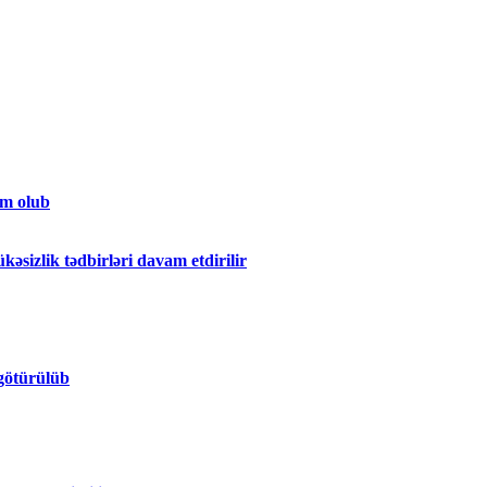
um olub
kəsizlik tədbirləri davam etdirilir
 götürülüb