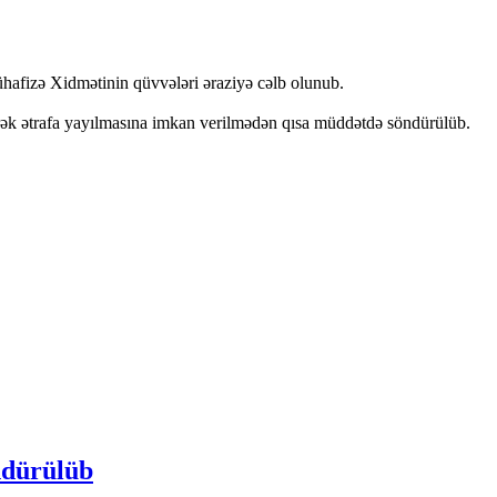
hafizə Xidmətinin qüvvələri əraziyə cəlb olunub.
rək ətrafa yayılmasına imkan verilmədən qısa müddətdə söndürülüb.
ndürülüb