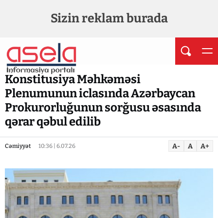
Sizin reklam burada
Konstitusiya Məhkəməsi
Plenumunun iclasında Azərbaycan
Prokurorluğunun sorğusu əsasında
qərar qəbul edilib
A-
A
A+
Cəmiyyət
10:36 | 6.07.26