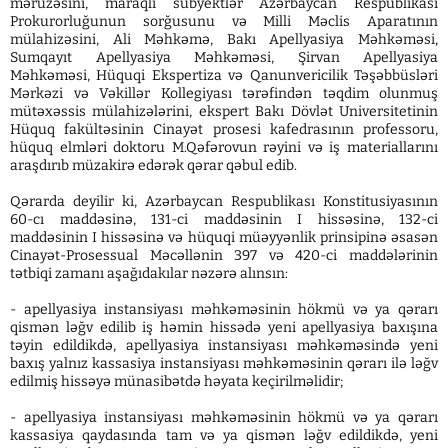
məruzəsini, maraqlı subyektlər Azərbaycan Respublikası
Prokurorluğunun sorğusunu və Milli Məclis Aparatının
mülahizəsini, Ali Məhkəmə, Bakı Apellyasiya Məhkəməsi,
Sumqayıt Apellyasiya Məhkəməsi, Şirvan Apellyasiya
Məhkəməsi, Hüquqi Ekspertiza və Qanunvericilik Təşəbbüsləri
Mərkəzi və Vəkillər Kollegiyası tərəfindən təqdim olunmuş
mütəxəssis mülahizələrini, ekspert Bakı Dövlət Universitetinin
Hüquq fakültəsinin Cinayət prosesi kafedrasının professoru,
hüquq elmləri doktoru M.Qəfərovun rəyini və iş materiallarını
araşdırıb müzakirə edərək qərar qəbul edib.
Qərarda deyilir ki, Azərbaycan Respublikası Konstitusiyasının
60-cı maddəsinə, 131-ci maddəsinin I hissəsinə, 132-ci
maddəsinin I hissəsinə və hüquqi müəyyənlik prinsipinə əsasən
Cinayət-Prosessual Məcəllənin 397 və 420-ci maddələrinin
tətbiqi zamanı aşağıdakılar nəzərə alınsın:
- apellyasiya instansiyası məhkəməsinin hökmü və ya qərarı
qismən ləğv edilib iş həmin hissədə yeni apellyasiya baxışına
təyin edildikdə, apellyasiya instansiyası məhkəməsində yeni
baxış yalnız kassasiya instansiyası məhkəməsinin qərarı ilə ləğv
edilmiş hissəyə münasibətdə həyata keçirilməlidir;
- apellyasiya instansiyası məhkəməsinin hökmü və ya qərarı
kassasiya qaydasında tam və ya qismən ləğv edildikdə, yeni