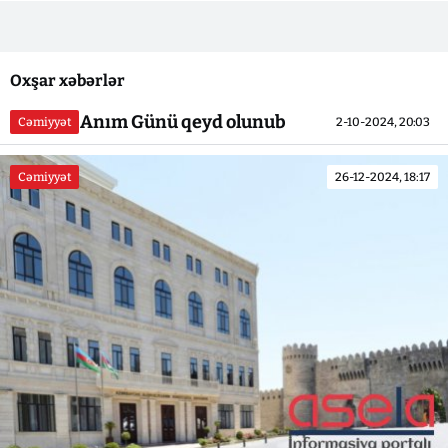
Oxşar xəbərlər
BDU-da Anım Günü qeyd olunub
Cəmiyyət
2-10-2024, 20:03
Cəmiyyət
26-12-2024, 18:17