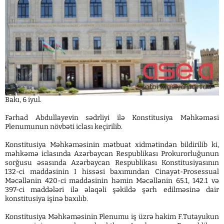
Bakı, 6 iyul.
Fərhad Abdullayevin sədrliyi ilə Konstitusiya Məhkəməsi
Plenumunun növbəti iclası keçirilib.
Konstitusiya Məhkəməsinin mətbuat xidmətindən bildirilib ki,
məhkəmə iclasında Azərbaycan Respublikası Prokurorluğunun
sorğusu əsasında Azərbaycan Respublikası Konstitusiyasının
132-ci maddəsinin I hissəsi baxımından Cinayət-Prosessual
Məcəllənin 420-ci maddəsinin həmin Məcəllənin 65.1, 142.1 və
397-ci maddələri ilə əlaqəli şəkildə şərh edilməsinə dair
konstitusiya işinə baxılıb.
Konstitusiya Məhkəməsinin Plenumu iş üzrə hakim F.Tutayukun