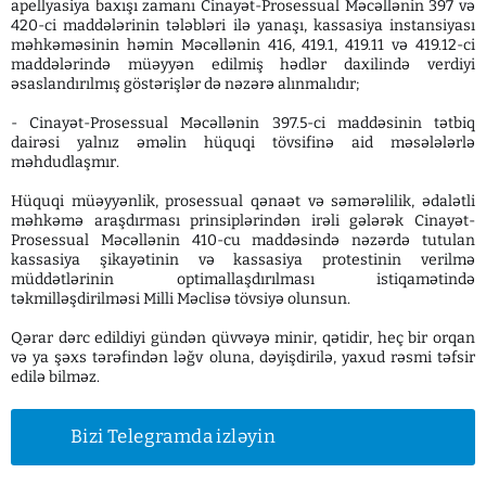
apellyasiya baxışı zamanı Cinayət-Prosessual Məcəllənin 397 və
420-ci maddələrinin tələbləri ilə yanaşı, kassasiya instansiyası
məhkəməsinin həmin Məcəllənin 416, 419.1, 419.11 və 419.12-ci
maddələrində müəyyən edilmiş hədlər daxilində verdiyi
əsaslandırılmış göstərişlər də nəzərə alınmalıdır;
- Cinayət-Prosessual Məcəllənin 397.5-ci maddəsinin tətbiq
dairəsi yalnız əməlin hüquqi tövsifinə aid məsələlərlə
məhdudlaşmır.
Hüquqi müəyyənlik, prosessual qənaət və səmərəlilik, ədalətli
məhkəmə araşdırması prinsiplərindən irəli gələrək Cinayət-
Prosessual Məcəllənin 410-cu maddəsində nəzərdə tutulan
kassasiya şikayətinin və kassasiya protestinin verilmə
müddətlərinin optimallaşdırılması istiqamətində
təkmilləşdirilməsi Milli Məclisə tövsiyə olunsun.
Qərar dərc edildiyi gündən qüvvəyə minir, qətidir, heç bir orqan
və ya şəxs tərəfindən ləğv oluna, dəyişdirilə, yaxud rəsmi təfsir
edilə bilməz.
Bizi Telegramda izləyin