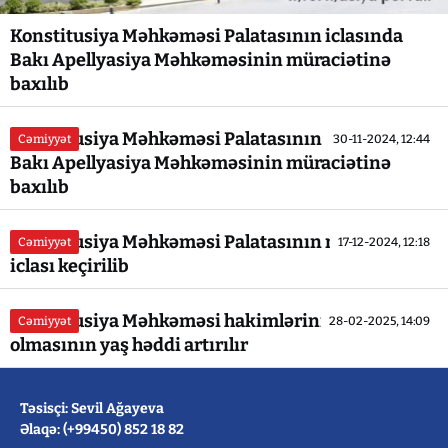
Konstitusiya Məhkəməsi Palatasının iclasında
Bakı Apellyasiya Məhkəməsinin müraciətinə
baxılıb
Konstitusiya Məhkəməsi Palatasının iclasında
Cəmiyyət
30-11-2024, 12:44
Bakı Apellyasiya Məhkəməsinin müraciətinə
baxılıb
Konstitusiya Məhkəməsi Palatasının növbəti
Cəmiyyət
17-12-2024, 12:18
iclası keçirilib
Konstitusiya Məhkəməsi hakimlərinin vəzifədə
Cəmiyyət
28-02-2025, 14:09
olmasının yaş həddi artırılır
Təsisçi: Sevil Ağayeva
Əlaqə: (+99450) 852 18 82